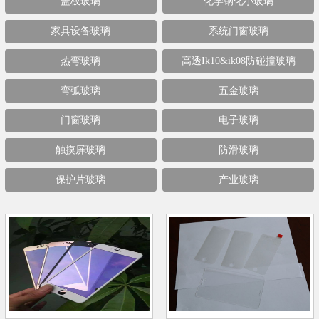
盖板玻璃
化学钢化小玻璃
家具设备玻璃
系统门窗玻璃
热弯玻璃
高透Ik10&ik08防碰撞玻璃
弯弧玻璃
五金玻璃
门窗玻璃
电子玻璃
触摸屏玻璃
防滑玻璃
保护片玻璃
产业玻璃