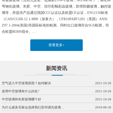
有镀膜玻璃（含阳光反射、低辐射LOW-E玻璃，AG/AR/AF），钢化和
弯钢化玻璃、夹胶、中空、丝印彩釉彩晶玻璃，防弹防砸玻璃，触控玻
璃等，所提供产品通过我国CCC认证以及欧盟CE认证，EN12150标准
（CAN/CGSB-12.1-M90（加拿大），CFR16PART1201（美国）ANSI
Z97.1-2004(美国)等国际标准的检测。同时出口玻璃符合SGS检测，符
合欧盟ROHS指令。...
查看更多+
新闻资讯
空气进入中空玻璃原因？如何解决
2021-10-28
使用中空玻璃有什么好处?
2021-10-28
中空玻璃和夹胶玻璃哪个好
2021-10-28
为什么诸多买家会选择我们苏州调光玻璃…
2019-08-30